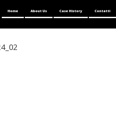
Home
About Us
Case History
Contatti
24_02