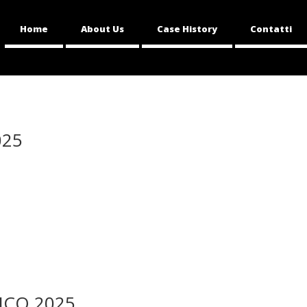
Home
About Us
Case History
Contatti
025
LICO 2025