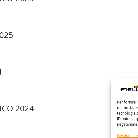
025
4
Per fornire 
LICO 2024
memorizzare
tecnologie 
ID unici su 
negativament
Gestisci serv